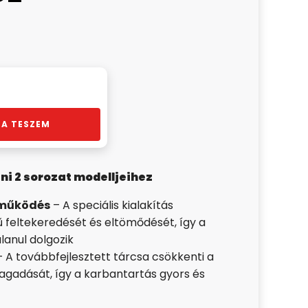
A TESZEM
ni 2 sorozat modelljeihez
 működés
– A speciális kialakítás
 feltekeredését és eltömődését, így a
lanul dolgozik
 A továbbfejlesztett tárcsa csökkenti a
gadását, így a karbantartás gyors és