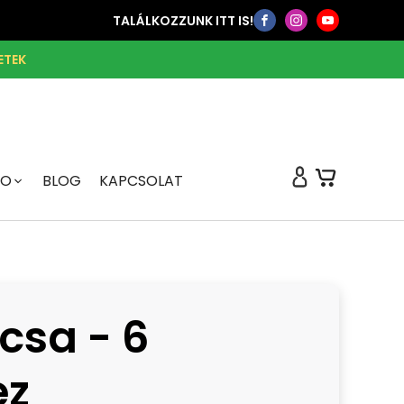
TALÁLKOZZUNK ITT IS!
ETEK
FO
BLOG
KAPCSOLAT
csa - 6
ez