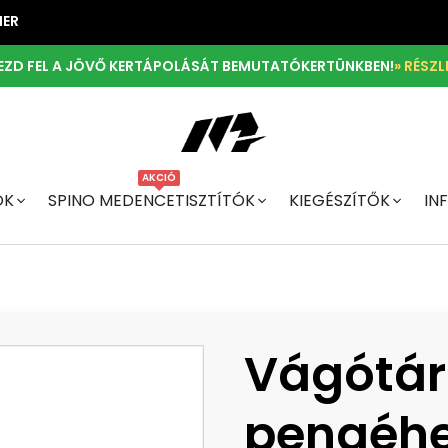
NER
EZD FEL A JÖVŐ KERTÁPOLÁSÁT BEMUTATÓKERTÜNKBEN!
» RÉSZL
AKCIÓ
ÓK
SPINO MEDENCETISZTÍTÓK
KIEGÉSZÍTŐK
IN
Vágótár
pengéh