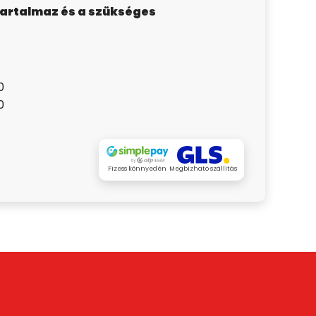
tartalmaz és a szükséges
0
0
Fizess könnyedén
Megbízható szállítás