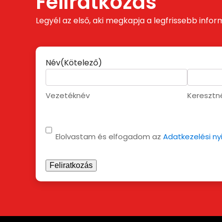
Feliratkozás
Legyél az első, aki megkapja a legfrissebb infor
Név
(Kötelező)
Vezetéknév
Keresztn
Adatvédelem
(Kötelező)
Elolvastam és elfogadom az
Adatkezelési ny