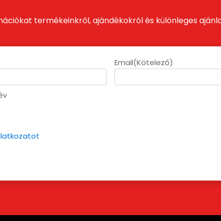
mációkat termékeinkről, ajándékokról és különleges ajánla
Email
(Kötelező)
év
ilatkozatot