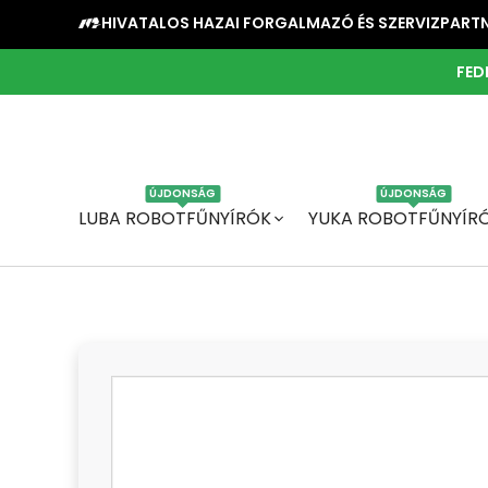
HIVATALOS HAZAI FORGALMAZÓ ÉS SZERVIZPART
FED
ÚJDONSÁG
ÚJDONSÁG
LUBA ROBOTFŰNYÍRÓK
YUKA ROBOTFŰNYÍR