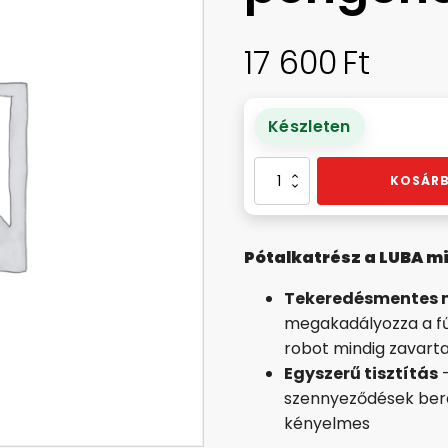
17 600
Ft
Készleten
Vágótárcsa
KOSÁRB
-
6
pengéhez
Pótalkatrész a LUBA mi
mennyiség
Tekeredésmentes
megakadályozza a fű
robot mindig zavarta
Egyszerű tisztítás
–
szennyeződések bera
kényelmes