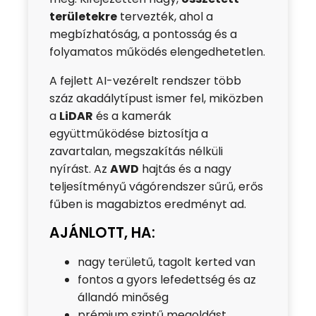
területekre
tervezték, ahol a
megbízhatóság, a pontosság és a
folyamatos működés elengedhetetlen.
A fejlett AI-vezérelt rendszer több
száz akadálytípust ismer fel, miközben
a
LiDAR
és a kamerák
együttműködése biztosítja a
zavartalan, megszakítás nélküli
nyírást. Az
AWD
hajtás és a nagy
teljesítményű vágórendszer sűrű, erős
fűben is magabiztos eredményt ad.
AJÁNLOTT, HA:
nagy területű, tagolt kerted van
fontos a gyors lefedettség és az
állandó minőség
prémium szintű megoldást