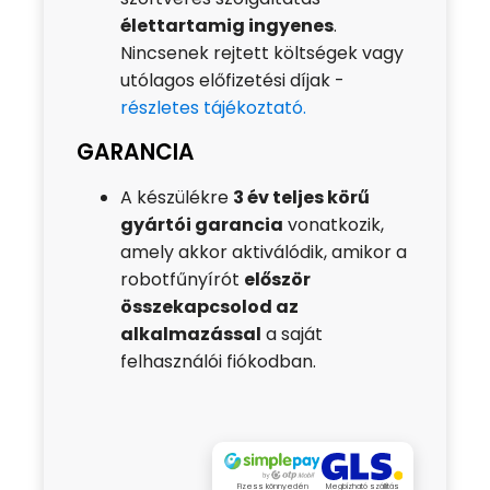
élettartamig ingyenes
.
Nincsenek rejtett költségek vagy
utólagos előfizetési díjak -
részletes tájékoztató.
GARANCIA
A készülékre
3 év teljes körű
gyártói garancia
vonatkozik,
amely akkor aktiválódik, amikor a
robotfűnyírót
először
összekapcsolod az
alkalmazással
a saját
felhasználói fiókodban.
Fizess könnyedén
Megbízható szállítás