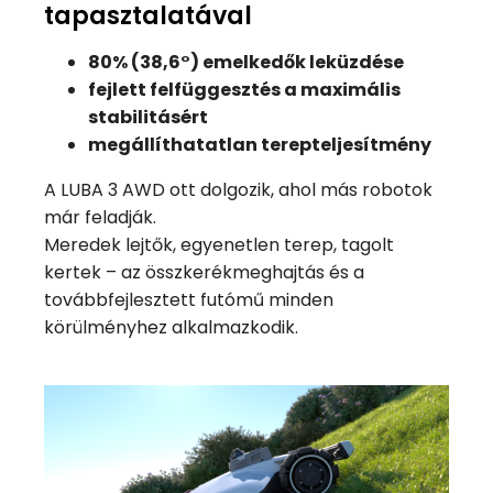
tapasztalatával
80% (38,6°) emelkedők leküzdése
fejlett felfüggesztés a maximális
stabilitásért
megállíthatatlan terepteljesítmény
A LUBA 3 AWD ott dolgozik, ahol más robotok
már feladják.
Meredek lejtők, egyenetlen terep, tagolt
kertek – az összkerékmeghajtás és a
továbbfejlesztett futómű minden
körülményhez alkalmazkodik.