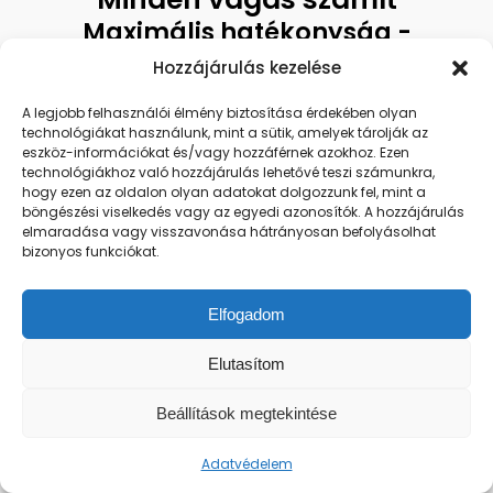
Maximális hatékonyság -
dupla vágótárcsa, 6+6 penge
Hozzájárulás kezelése
A széles vágási sáv hatékonyabb munkát
A legjobb felhasználói élmény biztosítása érdekében olyan
jelent.
technológiákat használunk, mint a sütik, amelyek tárolják az
Az innovatív alváz kialakítás megakadályozza
eszköz-információkat és/vagy hozzáférnek azokhoz. Ezen
az eltömődést, a 6+6 penge pedig
technológiákhoz való hozzájárulás lehetővé teszi számunkra,
hogy ezen az oldalon olyan adatokat dolgozzunk fel, mint a
egyenletes, precíz eredményt
biztosít.
böngészési viselkedés vagy az egyedi azonosítók. A hozzájárulás
elmaradása vagy visszavonása hátrányosan befolyásolhat
bizonyos funkciókat.
Akár 15 Ah kapacitású
akkumulátor
Elfogadom
Intelligens akkumulátorkezelés
Elutasítom
A nagy kapacitású akkumulátor hosszú
üzemidőt biztosít, az intelligens menedzsment
Beállítások megtekintése
pedig:
Adatvédelem
védi az akkumulátor élettartamát,