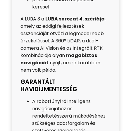
keresel
A LUBA 3 a
LUBA sorozat 4. szériája
,
amely az eddigi fejlesztések
esszenciáját ötvözi a legmodernebb
érzékeléssel. A 360° LiDAR, a dual-
camera AI Vision és az integrált RTK
kombinációja olyan
magabiztos
navigációt
nyújt, amire korábban
nem volt példa.
GARANTÁLT
HAVIDÍJMENTESSÉG
A robotfűnyíró intelligens
navigációjához és
rendeltetésszerű működéséhez
szükséges adatforgalom és
szoftveres szolgáltatás