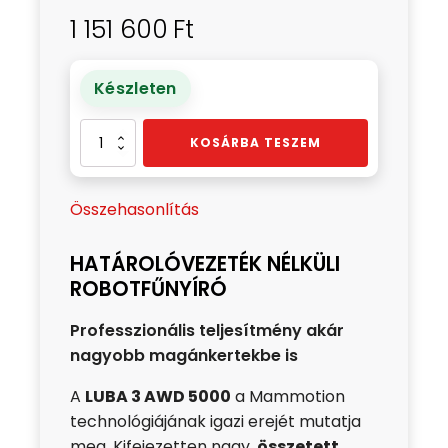
1 151 600
Ft
Készleten
LUBA
KOSÁRBA TESZEM
3
AWD
Összehasonlítás
5000
mennyiség
HATÁROLÓVEZETÉK NÉLKÜLI
ROBOTFŰNYÍRÓ
Professzionális teljesítmény akár
nagyobb magánkertekbe is
A
LUBA 3 AWD 5000
a Mammotion
technológiájának igazi erejét mutatja
meg. Kifejezetten nagy,
összetett