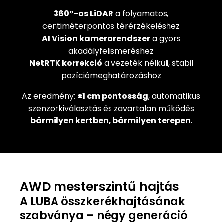
360°-os LiDAR
a folyamatos,
centiméterpontos térérzékeléshez
AI Vision kamerarendszer
a gyors
akadályfelismeréshez
NetRTK korrekció
a vezeték nélküli, stabil
pozíciómeghatározáshoz
Az eredmény:
±1 cm pontosság
, automatikus
szenzorkiválasztás és zavartalan működés
bármilyen kertben, bármilyen terepen
.
AWD mesterszintű hajtás
A LUBA összkerékhajtásának
szabványa – négy generáció