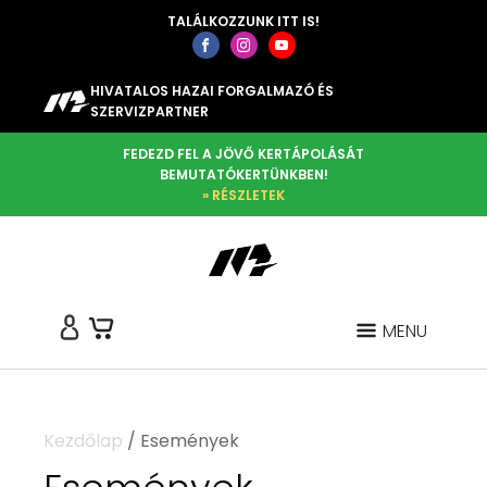
TALÁLKOZZUNK ITT IS!
HIVATALOS HAZAI FORGALMAZÓ ÉS
SZERVIZPARTNER
FEDEZD FEL A JÖVŐ KERTÁPOLÁSÁT
BEMUTATÓKERTÜNKBEN!
» RÉSZLETEK
MENU
Kezdőlap
/ Események