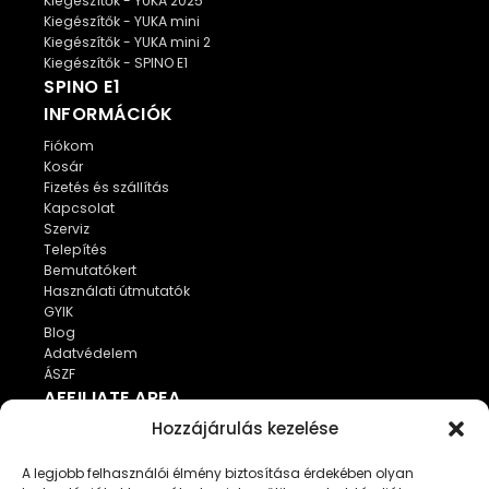
Kiegészítők - YUKA 2025
Kiegészítők - YUKA mini
Kiegészítők - YUKA mini 2
Kiegészítők - SPINO E1
SPINO E1
INFORMÁCIÓK
Fiókom
Kosár
Fizetés és szállítás
Kapcsolat
Szerviz
Telepítés
Bemutatókert
Használati útmutatók
GYIK
Blog
Adatvédelem
ÁSZF
AFFILIATE AREA
Hozzájárulás kezelése
Affiliate Regisztráció
Affiliate Bejelentkezés
A legjobb felhasználói élmény biztosítása érdekében olyan