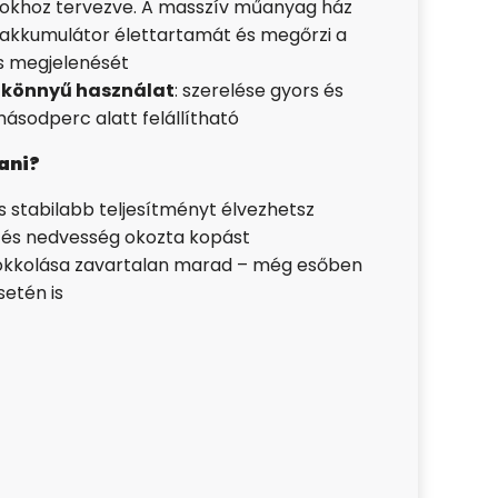
tokhoz tervezve. A masszív műanyag ház
akkumulátor élettartamát és megőrzi a
s megjelenését
, könnyű használat
: szerelése gyors és
ásodperc alatt felállítható
ani?
 stabilabb teljesítményt élvezhetsz
- és nedvesség okozta kopást
okkolása zavartalan marad – még esőben
etén is