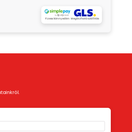
Fizess könnyedén
Megbízható szállítás
tainkról.