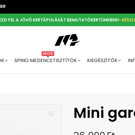
NER
EZD FEL A JÖVŐ KERTÁPOLÁSÁT BEMUTATÓKERTÜNKBEN!
» RÉSZL
AKCIÓ
ÓK
SPINO MEDENCETISZTÍTÓK
KIEGÉSZÍTŐK
IN
Mini ga