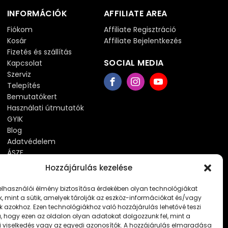
INFORMÁCIÓK
AFFILIATE AREA
Fiókom
Affiliate Regisztráció
Kosár
Affiliate Bejelentkezés
Fizetés és szállítás
SOCIAL MEDIA
Kapcsolat
Szerviz
Telepítés
Bemutatókert
Használati útmutatók
GYIK
Blog
Adatvédelem
ÁSZF
Hozzájárulás kezelése
felhasználói élmény biztosítása érdekében olyan technológiákat
, mint a sütik, amelyek tárolják az eszköz-információkat és/vagy
k azokhoz. Ezen technológiákhoz való hozzájárulás lehetővé teszi
 hogy ezen az oldalon olyan adatokat dolgozzunk fel, mint a
 viselkedés vagy az egyedi azonosítók. A hozzájárulás elmaradása