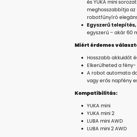
és YUKA mini soroza
meghosszabbítja az 
robotfűnyíró elegán
Egyszerű telepítés
egyszerű – akár 60 m
Miért érdemes választ
Hosszabb akkuidőt és
Elkerülheted a fény
A robot automata d
vagy erős napfény es
Kompatibilitás:
YUKA mini
YUKA mini 2
LUBA mini AWD
LUBA mini 2 AWD