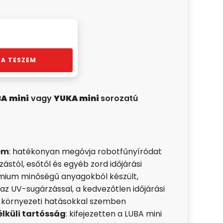
A TESZEM
BA
mini
vagy
YUKA mini
sorozatú
em
: hatékonyan megóvja robotfűnyíródat
ástól, esőtől és egyéb zord időjárási
mium minőségű anyagokból készült,
 az UV-sugárzással, a kedvezőtlen időjárási
 környezeti hatásokkal szemben
küli tartósság
: kifejezetten a LUBA mini