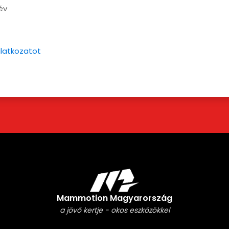
év
ilatkozatot
Mammotion Magyarország
a jövő kertje - okos eszközökkel