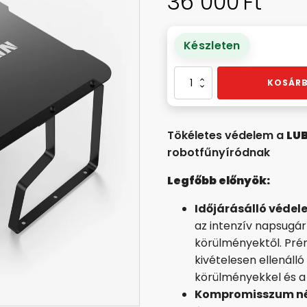
36 000
Ft
Készleten
Mini
KOSÁRB
garázs
PROMO
mennyiség
Tökéletes védelem a
LU
robotfűnyíródnak
Legfőbb előnyök:
Időjárásálló védel
az intenzív napsugárz
körülményektől. Pré
kivételesen ellenálló
körülményekkel és a
Kompromisszum nél