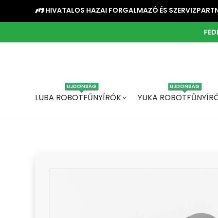
HIVATALOS HAZAI FORGALMAZÓ ÉS SZERVIZPART
FED
ÚJDONSÁG
ÚJDONSÁG
LUBA ROBOTFŰNYÍRÓK
YUKA ROBOTFŰNYÍR